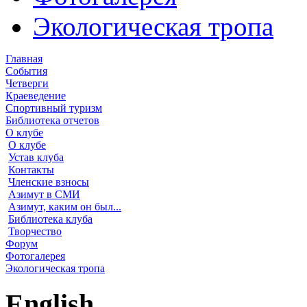
Экологическая тропа
Главная
События
Четверги
Краеведение
Спортивный туризм
Библиотека отчетов
О клубе
О клубе
Устав клуба
Контакты
Членские взносы
Азимут в СМИ
Азимут, каким он был...
Библиотека клуба
Творчество
Форум
Фотогалерея
Экологическая тропа
English