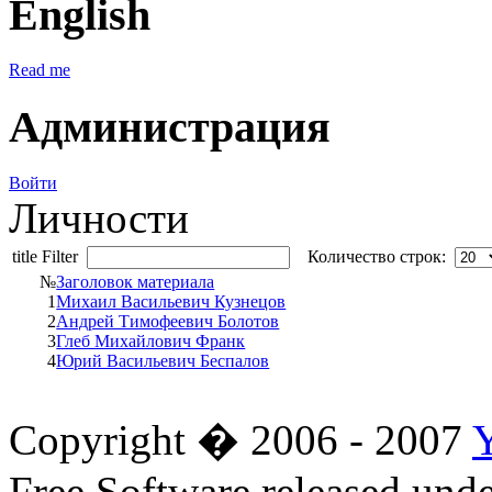
English
Read me
Администрация
Войти
Личности
title Filter
Количество строк:
№
Заголовок материала
1
Михаил Васильевич Кузнецов
2
Андрей Тимофеевич Болотов
3
Глеб Михайлович Франк
4
Юрий Васильевич Беспалов
Copyright � 2006 - 2007
Free Software released un