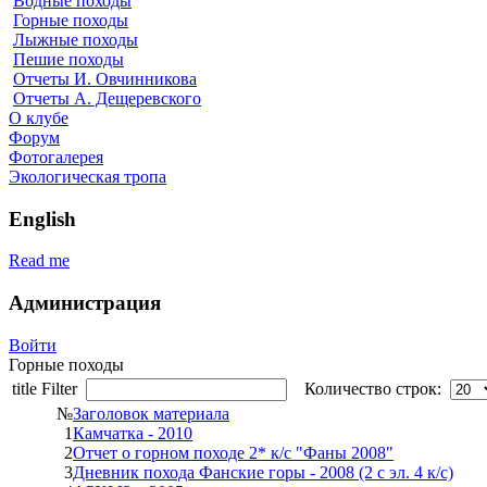
Водные походы
Горные походы
Лыжные походы
Пешие походы
Отчеты И. Овчинникова
Отчеты А. Дещеревского
О клубе
Форум
Фотогалерея
Экологическая тропа
English
Read me
Администрация
Войти
Горные походы
title Filter
Количество строк:
№
Заголовок материала
1
Камчатка - 2010
2
Отчет о горном походе 2* к/с "Фаны 2008"
3
Дневник похода Фанские горы - 2008 (2 с эл. 4 к/с)