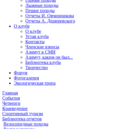
Горные походы
Лыжные походы
Пешие походы
Отчеты И. Овчинникова
Отчеты А. Дещеревского
О клубе
О клубе
Устав клуба
Контакты
Членские взносы
Азимут в СМИ
Азимут, каким он был...
Библиотека клуба
Творчество
Форум
Фотогалерея
Экологическая тропа
Главная
События
Четверги
Краеведение
Спортивный туризм
Библиотека отчетов
Велосипедные походы