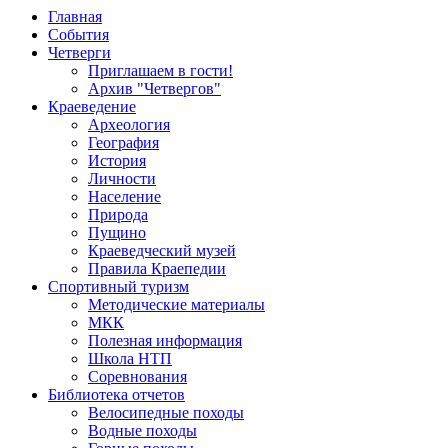
Главная
События
Четверги
Приглашаем в гости!
Архив "Четвергов"
Краеведение
Археология
География
История
Личности
Население
Природа
Пущино
Краеведческий музей
Правила Краепедии
Спортивный туризм
Методические материалы
МКК
Полезная информация
Школа НТП
Соревнования
Библиотека отчетов
Велосипедные походы
Водные походы