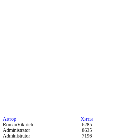
Автор
Хиты
RomanViktrich
6285
Administrator
8635
Administrator
7196