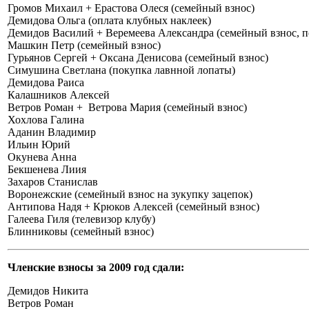
Громов Михаил + Ерастова Олеся (семейный взнос)
Демидова Ольга (оплата клубных наклеек)
Демидов Василий + Веремеева Александра (семейный взнос, п
Машкин Петр (семейный взнос)
Гурьянов Сергей + Оксана Денисова (семейный взнос)
Симушина Светлана (покупка лавнной лопаты)
Демидова Раиса
Калашников Алексей
Ветров Роман + Ветрова Мария (семейный взнос)
Хохлова Галина
Аданин Владимир
Ильин Юрий
Окунева Анна
Бекшенева Лиия
Захаров Станислав
Воронежские (семейный взнос на зукупку зацепок)
Антипова Надя + Крюков Алексей (семейный взнос)
Галеева Гиля (телевизор клубу)
Блинниковы (семейный взнос)
Членские взносы за 2009 год сдали:
Демидов Никита
Ветров Роман