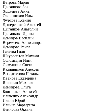
Ветрова Мария
Цыганкова Зоя
Ходжаева Анна
Овчинников Илья
Фурсова Ксения
Дещеревский Алексей
Цыганков Анатолий
Цыганкова Ирина
Демидов Василий
Веремеева Александра
Демидова Раиса
Галеева Гиля
Шкуропатов Михаил
Соломадин Илья
Симушина Света
Калашников Алексей
Венедиктова Наталья
Иванова Екатерина
Янюшин Михаил
Демидова Ольга
Блинников Алексей
Ильченко Александр
Ильин Юрий
Ильина Маргарита
Денисова Оксана