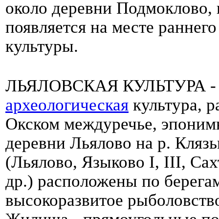
около деревни Подмоклово, 
появляется на месте раннег
культуры.
ЛЬЯЛОВСКАЯ КУЛЬТУРА - н
археологическая
культура, р
Окском междуречье, эпоним
деревни Льялово на р. Клязь
(Льялово, Языково I, III, С
др.) расположены по берегам
высокоразвитое рыболовство
Жилища - прямоугольные по